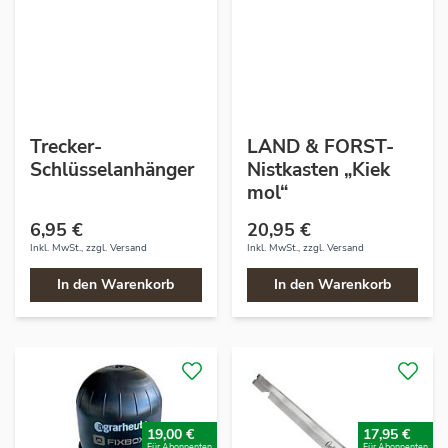
Trecker-
LAND & FORST-
Schlüsselanhänger
Nistkasten „Kiek
mol“
6,95 €
20,95 €
Inkl. MwSt., zzgl.
Versand
Inkl. MwSt., zzgl.
Versand
In den Warenkorb
In den Warenkorb
19,00 €
17,95 €
Für Abonnenten
Für Abonnenten