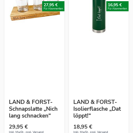
27,95 €
16,95 €
Für Abonnenten
Für Abonnenten
LAND & FORST-
LAND & FORST-
Schnapslatte „Nich
Isolierflasche „Dat
lang schnacken“
löppt!“
29,95 €
18,95 €
Inkl. MwSt., zzgl.
Versand
Inkl. MwSt., zzgl.
Versand