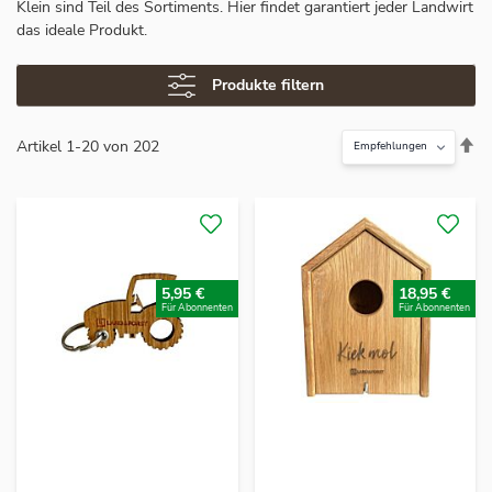
Klein sind Teil des Sortiments. Hier findet garantiert jeder Landwirt
das ideale Produkt.
Produkte filtern
In
Artikel
1
-
20
von
202
ab
Re
5,95 €
18,95 €
Für Abonnenten
Für Abonnenten