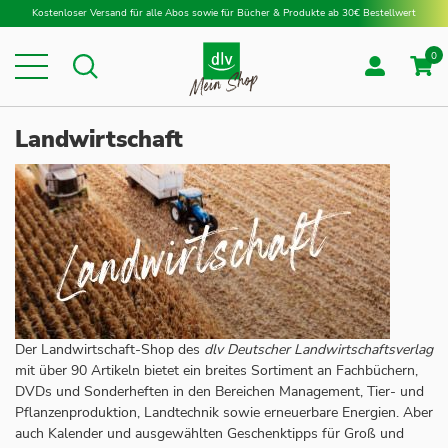
Direkt zum Inhalt
Kostenloser Versand für alle Abos sowie für Bücher & Produkte ab 30€ Bestellwert
0
Suche
Suche
Landwirtschaft
Der Landwirtschaft-Shop des
dlv Deutscher Landwirtschaftsverlag
mit über 90 Artikeln bietet ein breites Sortiment an Fachbüchern,
DVDs und Sonderheften in den Bereichen Management, Tier- und
Pflanzenproduktion, Landtechnik sowie erneuerbare Energien. Aber
auch Kalender und ausgewählten Geschenktipps für Groß und