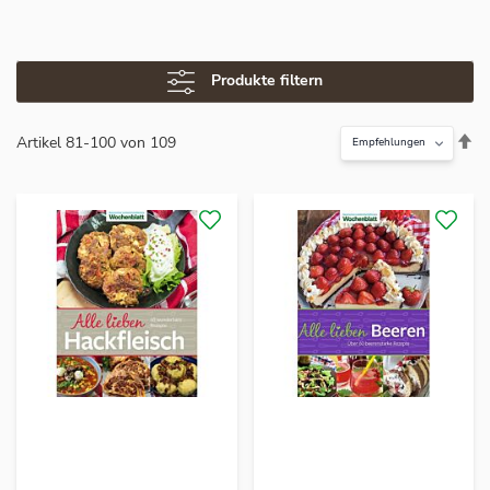
Produkte filtern
In
Artikel
81
-
100
von
109
ab
Re