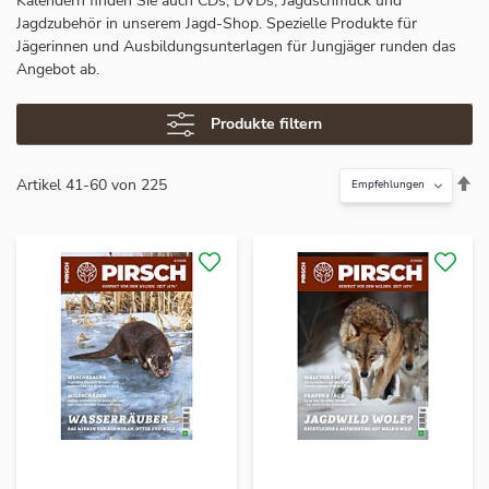
Kalendern finden Sie auch CDs, DVDs, Jagdschmuck und
Jagdzubehör in unserem Jagd-Shop. Spezielle Produkte für
Jägerinnen und Ausbildungsunterlagen für Jungjäger runden das
Angebot ab.
Produkte filtern
In
Artikel
41
-
60
von
225
ab
Re