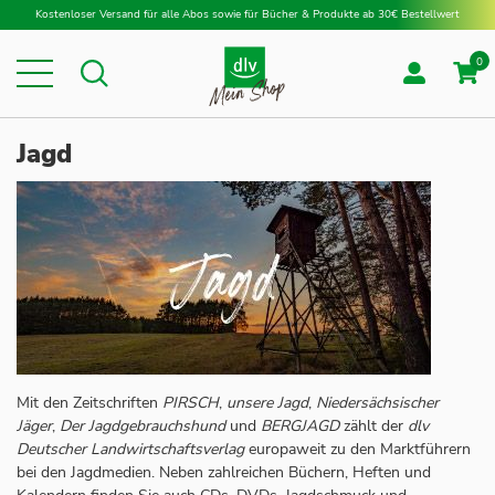
Direkt zum Inhalt
Kostenloser Versand für alle Abos sowie für Bücher & Produkte ab 30€ Bestellwert
0
Suche
Suche
Jagd
Mit den Zeitschriften
PIRSCH
,
unsere Jagd
,
Niedersächsischer
Jäger
,
Der Jagdgebrauchshund
und
BERGJAGD
zählt der
dlv
Deutscher Landwirtschaftsverlag
europaweit zu den Marktführern
bei den Jagdmedien. Neben zahlreichen Büchern, Heften und