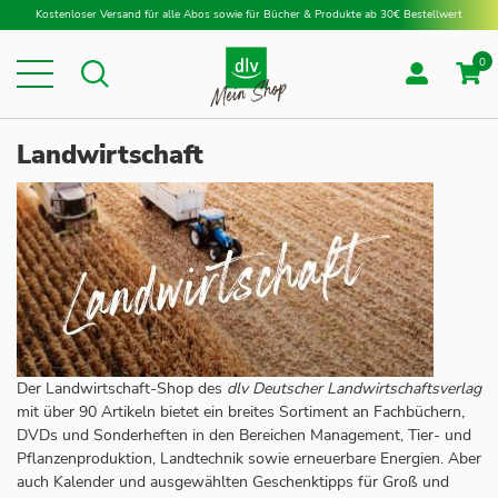
Direkt zum Inhalt
Kostenloser Versand für alle Abos sowie für Bücher & Produkte ab 30€ Bestellwert
0
Suche
Suche
Landwirtschaft
Der Landwirtschaft-Shop des
dlv Deutscher Landwirtschaftsverlag
mit über 90 Artikeln bietet ein breites Sortiment an Fachbüchern,
DVDs und Sonderheften in den Bereichen Management, Tier- und
Pflanzenproduktion, Landtechnik sowie erneuerbare Energien. Aber
auch Kalender und ausgewählten Geschenktipps für Groß und