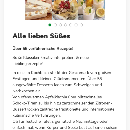
Zum
Alle lieben Süßes
Anfang
der
Über 55 verführerische Rezepte!
Bildergalerie
springen
Süße Klassiker kreativ interpretiert & neue
Lieblingsrezepte!
In diesem Kochbuch steckt der Geschmack von großen
Festtagen und kleinen Glücksmomenten. Über 55
ausgewählte Desserts laden zum Schwelgen und
Nachkochen ein.
Von ofenwarmen Apfelkiachla über blitzschnelles
Schoko-Tiramisu bis hin zu zartschmelzenden Zitronen-
Busserl locken zahlreiche traditionelle und internationale
kulinarische Verführungen.
Ob für festliche Tafeln, gemütliche Nachmittage oder
einfach mal, wenn Körper und Seele Lust auf einen süßen