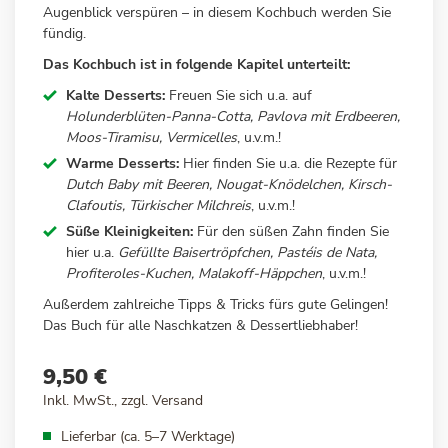
Augenblick verspüren – in diesem Kochbuch werden Sie
fündig.
Das Kochbuch ist in folgende Kapitel unterteilt:
Kalte Desserts:
Freuen Sie sich u.a. auf
Holunderblüten-Panna-Cotta, Pavlova mit Erdbeeren,
Moos-Tiramisu, Vermicelles
, u.v.m.!
Warme Desserts:
Hier finden Sie u.a. die Rezepte für
Dutch Baby mit Beeren, Nougat-Knödelchen, Kirsch-
Clafoutis, Türkischer Milchreis
, u.v.m.!
Süße Kleinigkeiten:
Für den süßen Zahn finden Sie
hier u.a.
Gefüllte Baisertröpfchen, Pastéis de Nata,
Profiteroles-Kuchen, Malakoff-Häppchen
, u.v.m.!
Außerdem zahlreiche Tipps & Tricks fürs gute Gelingen!
Das Buch für alle Naschkatzen & Dessertliebhaber!
9,50 €
Inkl. MwSt., zzgl.
Versand
Lieferbar (ca. 5–7 Werktage)