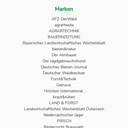
Marken
AFZ-DerWald
agrarheute
AGRARTECHNIK
BAUERNZEITUNG
Bayerisches Landwirtschaftliches Wochenblatt
bienen&natur
Der Almbauer
Der Jagdgebrauchshund
Deutsches Bienen-Journal
Deutscher Waldbesitzer
Forst&Technik
Gemüse
Holstein International
kraut&rüben
LAND & FORST
Landwirtschaftliches Wochenblatt Österreich
Niedersächsicher Jäger
PIRSCH
Rinderzucht Braunvieh