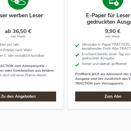
ser werben Leser
E-Paper für Leser
gedruckten Ausg
ab 36,50 €
9,90 €
Inkl. MwSt.
Inkl. MwSt.
ben pro Jahr
Jahresabo E-Paper TRACTION
bestehenden Print-Abo TRAC
ive Prämie nach Wahl
Erscheint bereits einen Tag vor 
m 1. Jahr monatlich kündbar
gedruckten Ausgabe
Immer und überall griffbereit
RACTION zum Abosparpreis –
per oder Kombination aus beidem
.
Profitiere jetzt als Abonnent der
 dich mit einer Prämie deiner
Ausgabe und lies zusätzlich das 
TRACTION zum Vorzugspreis.
Zu den Angeboten
Zum Abo