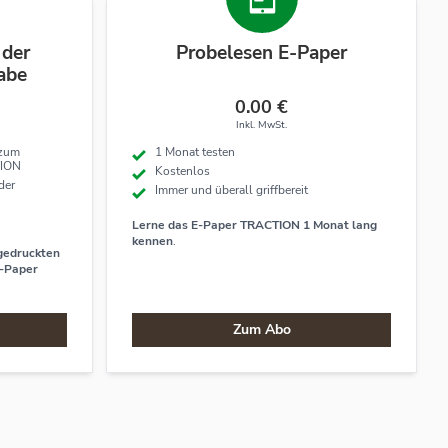
 der
Probelesen E-Paper
abe
0.00 €
Inkl. MwSt.
 zum
1 Monat testen
TION
Kostenlos
der
Immer und überall griffbereit
Lerne das E-Paper TRACTION 1 Monat lang
kennen
.
 gedruckten
E-Paper
Zum Abo