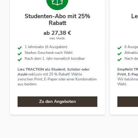
Studenten-Abo mit 25%
Le
Rabatt
ab 27,38 €
Inkl. MwSt.
1 Jahresabo (6 Ausgaben)
6 Ausga
Starkes Geschenk nach Wahl
Attrakt
Nach dem 1. Jahr monatlich kündbar
Nach de
Lies TRACTION als Student, Schüler oder
Empfiehl T
Azubi
exklusiv mit 25 % Rabatt! Wähle
Print, E-Pa
zwischen Print, E-Paper oder einer Kombination
Wir belohnen
aus beidem.
Wahl.
Zu den Angeboten