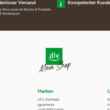
tenloser Versand
Kompetenter Kunde
lle Abos sowie für Bücher & Produkte
€ Bestellwert
Marken
U
AFZ-DerWald
S
agrarheute
A
AGRARTECHNIK
S