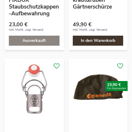
FIXBOX
kraut&rüben
Staubschutzkappen
Gärtnerschürze
-Aufbewahrung
23,00 €
49,90 €
Inkl. MwSt., zzgl.
Versand
Inkl. MwSt., zzgl.
Versand
Ausverkauft
In den Warenkorb
19,90 €
Für Abonnenten