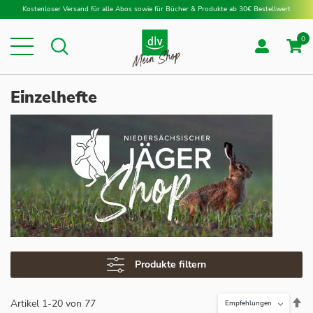
Direkt zum Inhalt
Kostenloser Versand für alle Abos sowie für Bücher & Produkte ab 30€ Bestellwert
0
Suche
Suche
Einzelhefte
Produkte filtern
In
Artikel
1
-
20
von
77