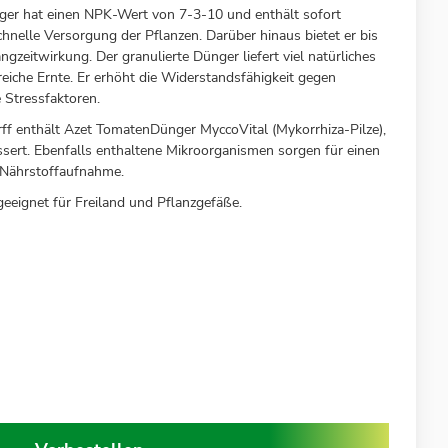
er hat einen NPK-Wert von 7-3-10 und enthält sofort
schnelle Versorgung der Pflanzen. Darüber hinaus bietet er bis
gzeitwirkung. Der granulierte Dünger liefert viel natürliches
iche Ernte. Er erhöht die Widerstandsfähigkeit gegen
 Stressfaktoren.
f enthält Azet TomatenDünger MyccoVital (Mykorrhiza-Pilze),
ert. Ebenfalls enthaltene Mikroorganismen sorgen für einen
 Nährstoffaufnahme.
eeignet für Freiland und Pflanzgefäße.