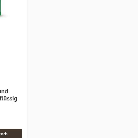
und
lüssig
korb