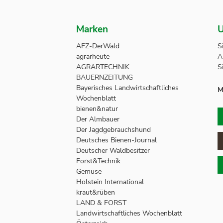
Marken
U
AFZ-DerWald
S
agrarheute
A
AGRARTECHNIK
S
BAUERNZEITUNG
Bayerisches Landwirtschaftliches
M
Wochenblatt
bienen&natur
Der Almbauer
Der Jagdgebrauchshund
Deutsches Bienen-Journal
Deutscher Waldbesitzer
Forst&Technik
Gemüse
Holstein International
kraut&rüben
LAND & FORST
Landwirtschaftliches Wochenblatt