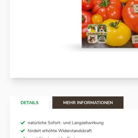
Zum
Anfang
der
Bildergalerie
springen
DETAILS
MEHR INFORMATIONEN
natürliche Sofort- und Langzeitwirkung
fördert erhöhte Widerstandskraft