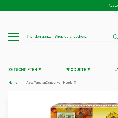
Direkt
Koste
S
Suche
ZEITSCHRIFTEN
PRODUKTE
L
Home
Azet TomatenDünger von Neudorff
Zum
Ende
der
Bildergalerie