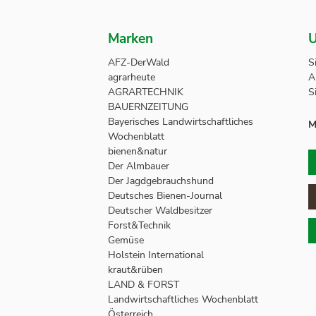
Marken
U
AFZ-DerWald
S
agrarheute
A
AGRARTECHNIK
S
BAUERNZEITUNG
Bayerisches Landwirtschaftliches
M
Wochenblatt
bienen&natur
Der Almbauer
Der Jagdgebrauchshund
Deutsches Bienen-Journal
Deutscher Waldbesitzer
Forst&Technik
Gemüse
Holstein International
kraut&rüben
LAND & FORST
Landwirtschaftliches Wochenblatt
Österreich