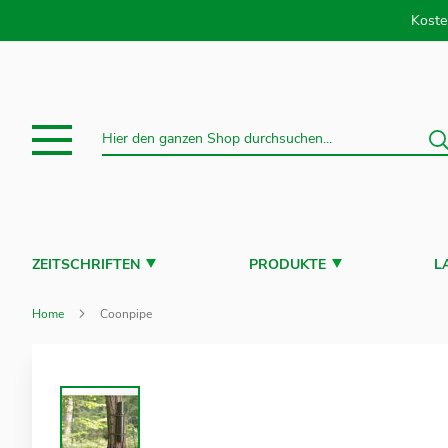
Direkt
Koste
S
Suche
ZEITSCHRIFTEN
PRODUKTE
L
Home
Coonpipe
Zum
Ende
der
Bildergalerie