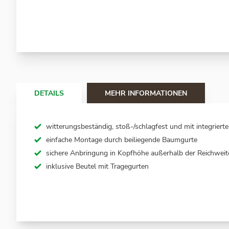
Zum
Anfang
der
Bildergalerie
springen
DETAILS
MEHR INFORMATIONEN
witterungsbeständig, stoß-/schlagfest und mit integrier
einfache Montage durch beiliegende Baumgurte
sichere Anbringung in Kopfhöhe außerhalb der Reichwei
inklusive Beutel mit Tragegurten