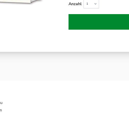
Anzahl
au
en