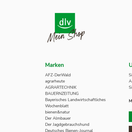
Marken
U
AFZ-DerWald
S
agrarheute
A
AGRARTECHNIK
S
BAUERNZEITUNG
Bayerisches Landwirtschaftliches
M
Wochenblatt
bienen&natur
Der Almbauer
Der Jagdgebrauchshund
Deutsches Bienen-Journal