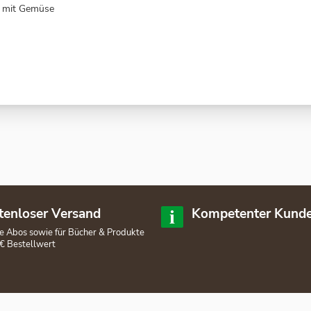
g mit Gemüse
tenloser Versand
Kompetenter Kunde
lle Abos sowie für Bücher & Produkte
€ Bestellwert