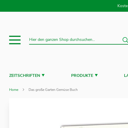
Direkt
Koste
S
Suche
ZEITSCHRIFTEN
PRODUKTE
L
Home
Das große Garten Gemüse Buch
Zum
Ende
der
Bildergalerie