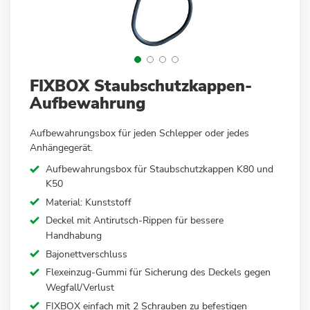
Zum
FIXBOX Staubschutzkappen-
Anfang
Aufbewahrung
der
Bildergalerie
Aufbewahrungsbox für jeden Schlepper oder jedes
springen
Anhängegerät.
Aufbewahrungsbox für Staubschutzkappen K80 und
K50
Material: Kunststoff
Deckel mit Antirutsch-Rippen für bessere
Handhabung
Bajonettverschluss
Flexeinzug-Gummi für Sicherung des Deckels gegen
Wegfall/Verlust
FIXBOX einfach mit 2 Schrauben zu befestigen