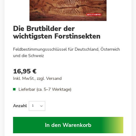
Zum
Die Brutbilder der
Anfang
wichtigsten Forstinsekten
der
Bildergalerie
Feldbestimmungssschlüssel für Deutschland, Österreich
springen
und die Schweiz
16,95 €
Inkl. MwSt., zzgl.
Versand
Lieferbar (ca. 5–7 Werktage)
Anzahl
In den Warenkorb