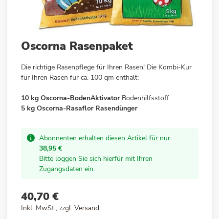
Zum
Oscorna Rasenpaket
Anfang
der
Die richtige Rasenpflege für Ihren Rasen! Die Kombi-Kur
Bildergalerie
für Ihren Rasen für ca. 100 qm enthält:
springen
10 kg Oscorna-BodenAktivator
Bodenhilfsstoff
5 kg Oscorna-Rasaflor Rasendünger
Abonnenten erhalten diesen Artikel für nur
38,95 €
Bitte loggen Sie sich hierfür mit Ihren
Zugangsdaten ein.
40,70 €
Inkl. MwSt., zzgl.
Versand