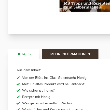
Zum
Anfang
der
Bildergalerie
springen
DETAILS
MEHR INFORMATIONEN
Aus dem Inhalt:
Von der Blüte ins Glas: So entsteht Honig
Met: Ein altes Produkt wird neu entdeckt
Wie sicher ist Honig?
Rezepte mit Honig
Was genau ist eigentlich Wachs?
Wachstücher und Kerzen selbst machen