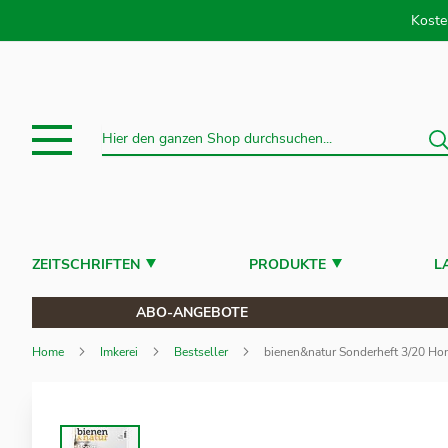
Direkt
Koste
S
Suche
ZEITSCHRIFTEN
PRODUKTE
L
ABO-ANGEBOTE
Home
Imkerei
Bestseller
bienen&natur Sonderheft 3/20 Ho
Zum
Ende