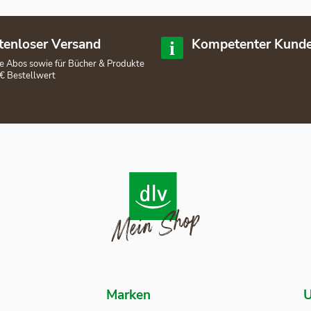
tenloser Versand
Kompetenter Kunde
lle Abos sowie für Bücher & Produkte
€ Bestellwert
Marken
U