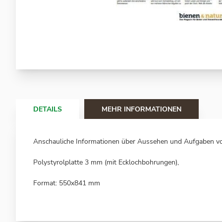
Zum
Anfang
der
Bildergalerie
springen
DETAILS
MEHR INFORMATIONEN
Anschauliche Informationen über Aussehen und Aufgaben von
Polystyrolplatte 3 mm (mit Ecklochbohrungen),
Format: 550x841 mm