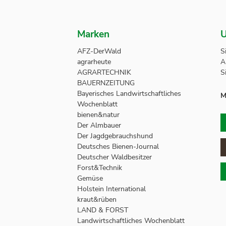
Marken
U
AFZ-DerWald
S
agrarheute
A
AGRARTECHNIK
S
BAUERNZEITUNG
Bayerisches Landwirtschaftliches
M
Wochenblatt
bienen&natur
Der Almbauer
Der Jagdgebrauchshund
Deutsches Bienen-Journal
Deutscher Waldbesitzer
Forst&Technik
Gemüse
Holstein International
kraut&rüben
LAND & FORST
Landwirtschaftliches Wochenblatt