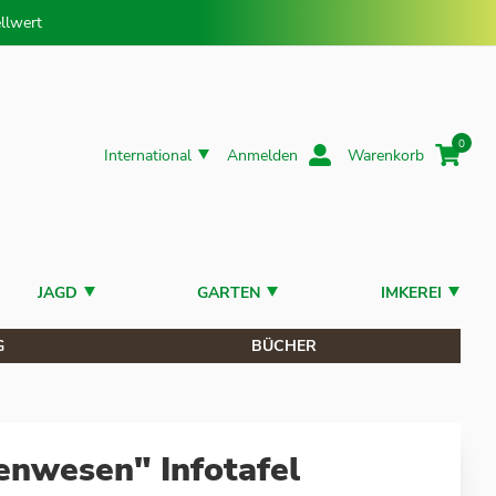
llwert
0
International
Anmelden
Warenkorb
JAGD
GARTEN
IMKEREI
G
BÜCHER
nenwesen" Infotafel