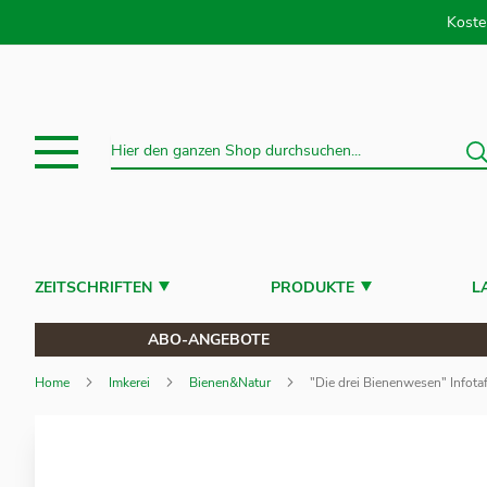
Direkt
Koste
S
Suche
ZEITSCHRIFTEN
PRODUKTE
L
ABO-ANGEBOTE
Home
Imkerei
Bienen&Natur
"Die drei Bienenwesen" Infot
Zum
Ende