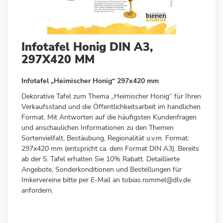
Zum
Infotafel Honig DIN A3,
Anfang
297X420 MM
der
Bildergalerie
Infotafel „Heimischer Honig“ 297x420 mm
springen
Dekorative Tafel zum Thema „Heimischer Honig“ für Ihren
Verkaufsstand und die Öffentlichkeitsarbeit im handlichen
Format. Mit Antworten auf die häufigsten Kundenfragen
und anschaulichen Informationen zu den Themen
Sortenvielfalt, Bestäubung, Regionalität u.v.m. Format:
297x420 mm (entspricht ca. dem Format DIN A3). Bereits
ab der 5. Tafel erhalten Sie 10% Rabatt. Detaillierte
Angebote, Sonderkonditionen und Bestellungen für
Imkervereine bitte per E-Mail an
tobias.rommel@dlv.de
anfordern.