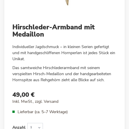
Zum
Hirschleder-Armband mit
Anfang
Medaillon
der
Bildergalerie
Individueller Jagdschmuck – in kleinen Serien gefertigt
springen
und mit handgeschliffenen Hornperlen ist jedes Stück ein
Unikat.
Das samtweiche Hirschlederarmband mit seinem
verspielten Hirsch-Medaillon und der handgearbeiteten
Hornspitze aus Rehgehörn zieht alle Blicke auf sich.
49,00 €
Inkl. MwSt., zzgl.
Versand
Lieferbar (ca. 5–7 Werktage)
Anzahl