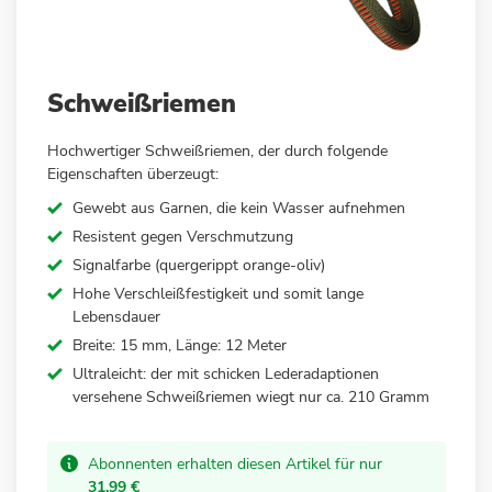
Zum
Schweißriemen
Anfang
der
Hochwertiger Schweißriemen, der durch folgende
Bildergalerie
Eigenschaften überzeugt:
springen
Gewebt aus Garnen, die kein Wasser aufnehmen
Resistent gegen Verschmutzung
Signalfarbe (quergerippt orange-oliv)
Hohe Verschleißfestigkeit und somit lange
Lebensdauer
Breite: 15 mm, Länge: 12 Meter
Ultraleicht: der mit schicken Lederadaptionen
versehene Schweißriemen wiegt nur ca. 210 Gramm
Abonnenten erhalten diesen Artikel für nur
31,99 €