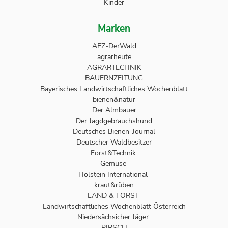
Kinder
Marken
AFZ-DerWald
agrarheute
AGRARTECHNIK
BAUERNZEITUNG
Bayerisches Landwirtschaftliches Wochenblatt
bienen&natur
Der Almbauer
Der Jagdgebrauchshund
Deutsches Bienen-Journal
Deutscher Waldbesitzer
Forst&Technik
Gemüse
Holstein International
kraut&rüben
LAND & FORST
Landwirtschaftliches Wochenblatt Österreich
Niedersächsicher Jäger
PIRSCH