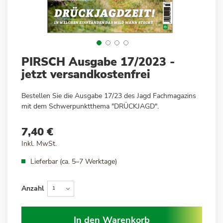
Zum
PIRSCH Ausgabe 17/2023 -
Anfang
jetzt versandkostenfrei
der
Bildergalerie
Bestellen Sie die Ausgabe 17/23 des Jagd Fachmagazins
springen
mit dem Schwerpunktthema "DRÜCKJAGD".
7,40 €
Inkl. MwSt.
Lieferbar (ca. 5–7 Werktage)
Anzahl
In den Warenkorb