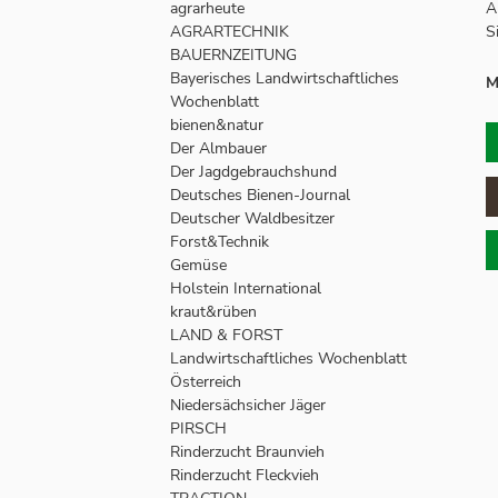
agrarheute
A
AGRARTECHNIK
S
BAUERNZEITUNG
Bayerisches Landwirtschaftliches
M
Wochenblatt
bienen&natur
Der Almbauer
Der Jagdgebrauchshund
Deutsches Bienen-Journal
Deutscher Waldbesitzer
Forst&Technik
Gemüse
Holstein International
kraut&rüben
LAND & FORST
Landwirtschaftliches Wochenblatt
Österreich
Niedersächsicher Jäger
PIRSCH
Rinderzucht Braunvieh
Rinderzucht Fleckvieh