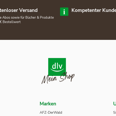
tenloser Versand
Kompetenter Kunde
lle Abos sowie für Bücher & Produkte
€ Bestellwert
Marken
U
AFZ-DerWald
S