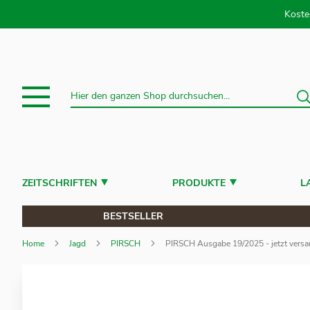
Direkt
Koste
S
Suche
ZEITSCHRIFTEN
PRODUKTE
L
BESTSELLER
Home
Jagd
PIRSCH
PIRSCH Ausgabe 19/2025 - jetzt versa
Zum
Ende