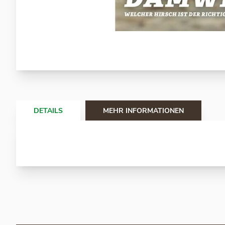
Zum
Anfang
der
Bildergalerie
springen
DETAILS
MEHR INFORMATIONEN