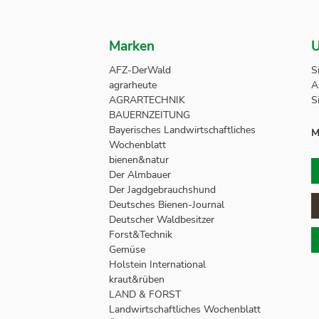
Marken
U
AFZ-DerWald
S
agrarheute
A
AGRARTECHNIK
S
BAUERNZEITUNG
Bayerisches Landwirtschaftliches
M
Wochenblatt
bienen&natur
Der Almbauer
Der Jagdgebrauchshund
Deutsches Bienen-Journal
Deutscher Waldbesitzer
Forst&Technik
Gemüse
Holstein International
kraut&rüben
LAND & FORST
Landwirtschaftliches Wochenblatt