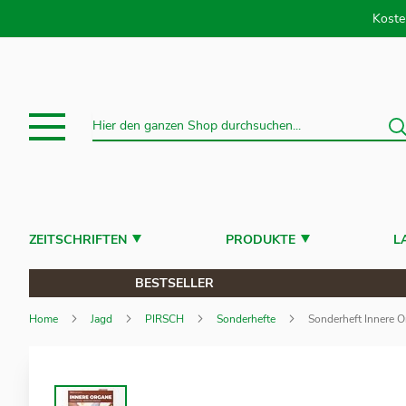
Direkt
Koste
S
Suche
ZEITSCHRIFTEN
PRODUKTE
L
BESTSELLER
Home
Jagd
PIRSCH
Sonderhefte
Sonderheft Innere 
Zum
Ende