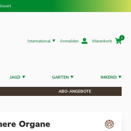
llwert
0
International
Anmelden
Warenkorb
JAGD
GARTEN
IMKEREI
ABO-ANGEBOTE
nere Organe