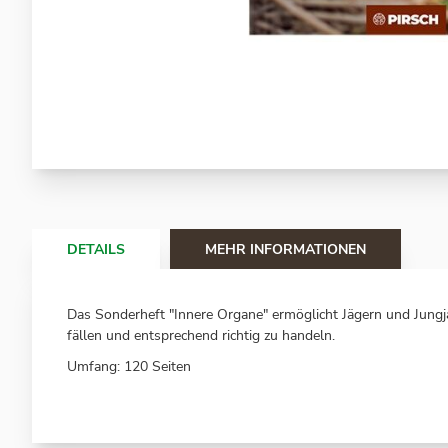
Zum
Anfang
der
Bildergalerie
springen
DETAILS
MEHR INFORMATIONEN
Das Sonderheft "Innere Organe" ermöglicht Jägern und Jungjä
fällen und entsprechend richtig zu handeln.
Umfang: 120 Seiten