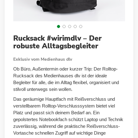
Zum
Rucksack #wirimdlv – Der
Anfang
robuste Alltagsbegleiter
der
Bildergalerie
Exklusiv vom Medienhaus dlv
springen
Ob Büro, Außentermin oder kurzer Trip: Der Rolltop-
Rucksack des Medienhauses dlv ist der ideale
Begleiter für alle, die im Alltag flexibel, organisiert und
stilvoll unterwegs sein wollen.
Das geräumige Hauptfach mit Reißverschluss und
verstellbarem Rolltop-Verschlusssystem bietet viel
Platz und passt sich deinem Bedarf an. Ein
gepolstertes Notebookfach schützt Laptop und Technik
zuverlässig, während die praktische Reißverschluss-
Vortasche schnellen Zugriff auf wichtige Dinge