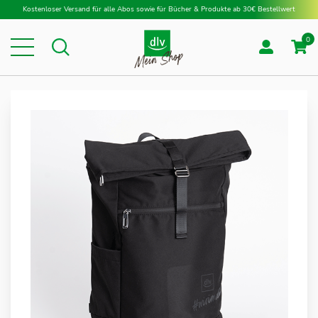
Direkt zum Inhalt
Kostenloser Versand für alle Abos sowie für Bücher & Produkte ab 30€ Bestellwert
0
Suche
Suche
Zum
Ende
der
Bildergalerie
springen