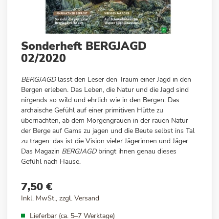
Zum
Sonderheft BERGJAGD
Anfang
02/2020
der
Bildergalerie
BERGJAGD
lässt den Leser den Traum einer Jagd in den
springen
Bergen erleben. Das Leben, die Natur und die Jagd sind
nirgends so wild und ehrlich wie in den Bergen. Das
archaische Gefühl auf einer primitiven Hütte zu
übernachten, ab dem Morgengrauen in der rauen Natur
der Berge auf Gams zu jagen und die Beute selbst ins Tal
zu tragen: das ist die Vision vieler Jägerinnen und Jäger.
Das Magazin
BERGJAGD
bringt ihnen genau dieses
Gefühl nach Hause.
7,50 €
Inkl. MwSt., zzgl.
Versand
Lieferbar (ca. 5–7 Werktage)