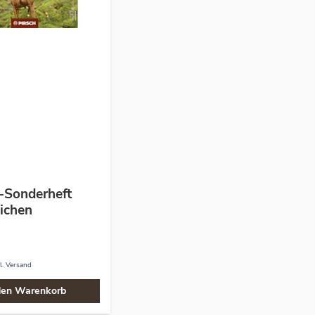
Sonderheft
eichen
l.
Versand
den Warenkorb