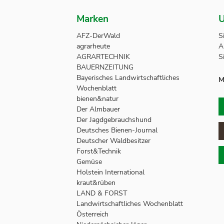
Marken
U
AFZ-DerWald
S
agrarheute
A
AGRARTECHNIK
S
BAUERNZEITUNG
Bayerisches Landwirtschaftliches
M
Wochenblatt
bienen&natur
Der Almbauer
Der Jagdgebrauchshund
Deutsches Bienen-Journal
Deutscher Waldbesitzer
Forst&Technik
Gemüse
Holstein International
kraut&rüben
LAND & FORST
Landwirtschaftliches Wochenblatt
Österreich