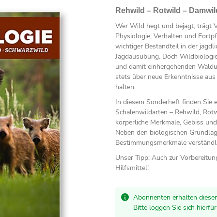
Rehwild – Rotwild – Damwil
Wer Wild hegt und bejagt, trägt 
Physiologie, Verhalten und Fortpf
wichtiger Bestandteil in der jagd
Jagdausübung. Doch Wildbiologie 
und damit einhergehenden Waldumb
stets über neue Erkenntnisse au
halten.
In diesem Sonderheft finden Sie 
Schalenwildarten – Rehwild, Rot
körperliche Merkmale, Gebiss un
Neben den biologischen Grundlag
Bestimmungsmerkmale verständlic
Unser Tipp: Auch zur Vorbereitung
Hilfsmittel!
Abonnenten erhalten diesen
Bitte loggen Sie sich hierfü