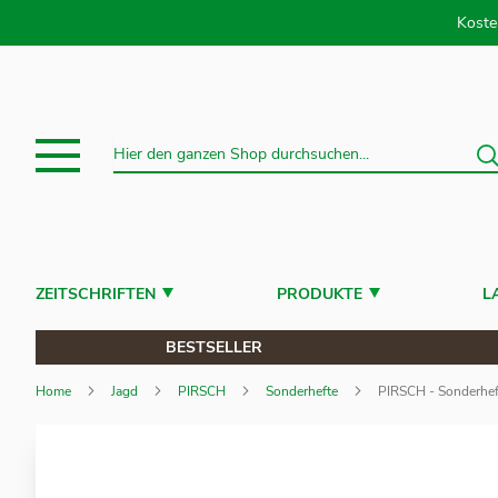
Direkt
Koste
S
Suche
ZEITSCHRIFTEN
PRODUKTE
L
BESTSELLER
Home
Jagd
PIRSCH
Sonderhefte
PIRSCH - Sonderhef
Zum
Ende