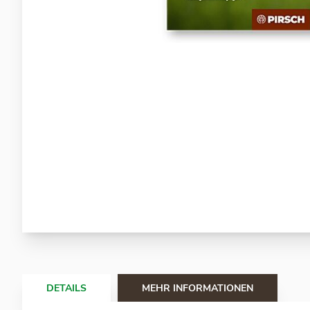
Zum
Anfang
der
Bildergalerie
springen
DETAILS
MEHR INFORMATIONEN