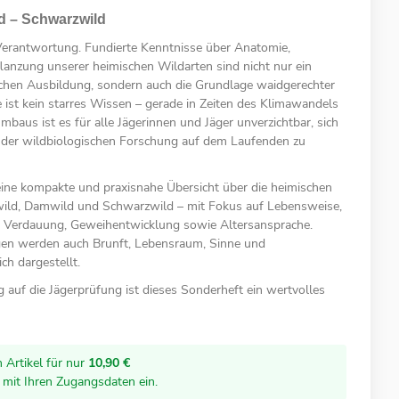
d – Schwarzwild
Verantwortung. Fundierte Kenntnisse über Anatomie,
lanzung unserer heimischen Wildarten sind nicht nur ein
lichen Ausbildung, sondern auch die Grundlage waidgerechter
ist kein starres Wissen – gerade in Zeiten des Klimawandels
aus ist es für alle Jägerinnen und Jäger unverzichtbar, sich
s der wildbiologischen Forschung auf dem Laufenden zu
eine kompakte und praxisnahe Übersicht über die heimischen
wild, Damwild und Schwarzwild – mit Fokus auf Lebensweise,
d Verdauung, Geweihentwicklung sowie Altersansprache.
en werden auch Brunft, Lebensraum, Sinne und
h dargestellt.
 auf die Jägerprüfung ist dieses Sonderheft ein wertvolles
 Artikel für nur
10,90 €
r mit Ihren Zugangsdaten ein.