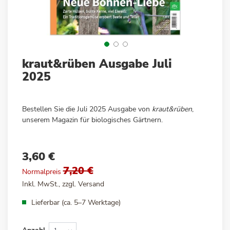
Zum
kraut&rüben Ausgabe Juli
Anfang
2025
der
Bildergalerie
springen
Bestellen Sie die Juli 2025 Ausgabe von
kraut&rüben
,
unserem Magazin für biologisches Gärtnern.
3,60 €
Sonderangebot
7,20 €
Normalpreis
Inkl. MwSt., zzgl.
Versand
Lieferbar (ca. 5–7 Werktage)