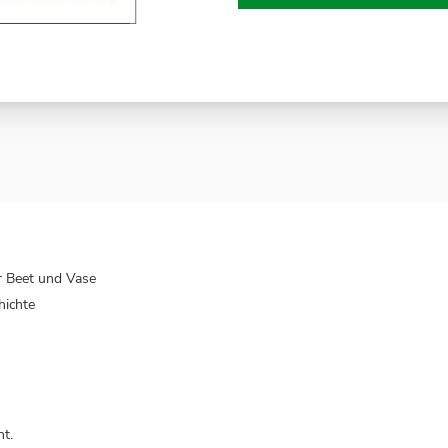
r Beet und Vase
hichte
ht.