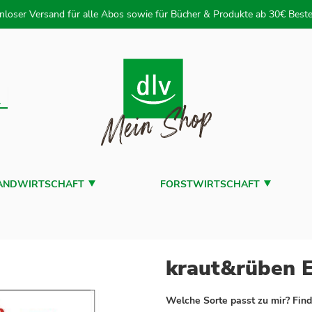
 zum Inhalt
nloser Versand für alle Abos sowie für Bücher & Produkte ab 30€ Beste
uche
ANDWIRTSCHAFT
FORSTWIRTSCHAFT
kraut&rüben E
Welche Sorte passt zu mir? Find