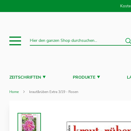
Direkt
Koste
S
Suche
ZEITSCHRIFTEN
PRODUKTE
L
Home
kraut&rüben Extra 3/19 - Rosen
Zum
Ende
der
Bildergalerie