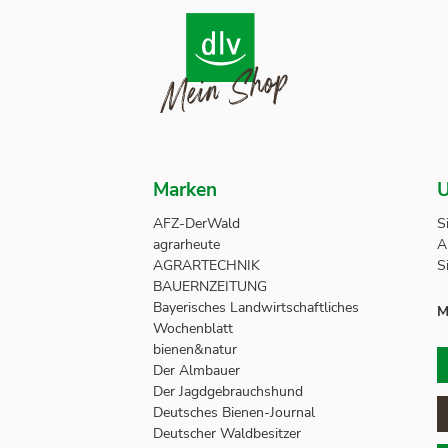
Marken
U
AFZ-DerWald
S
agrarheute
A
AGRARTECHNIK
S
BAUERNZEITUNG
Bayerisches Landwirtschaftliches
M
Wochenblatt
bienen&natur
Der Almbauer
Der Jagdgebrauchshund
Deutsches Bienen-Journal
Deutscher Waldbesitzer