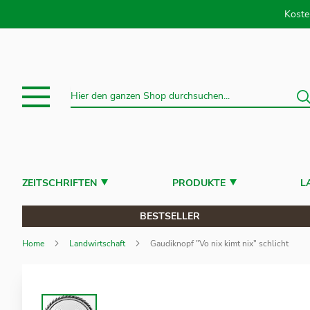
Direkt
Koste
S
Suche
ZEITSCHRIFTEN
PRODUKTE
L
BESTSELLER
Home
Landwirtschaft
Gaudiknopf "Vo nix kimt nix" schlicht
Zum
Ende