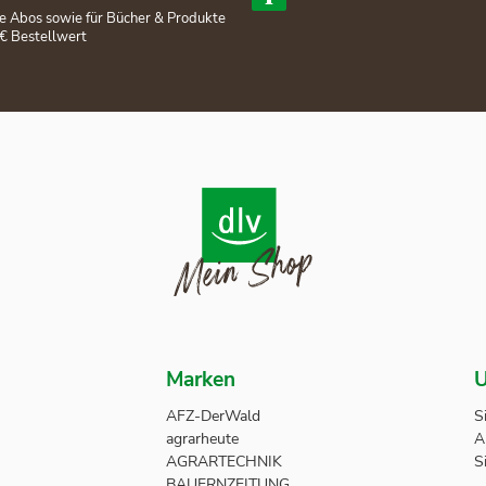
lle Abos sowie für Bücher & Produkte
€ Bestellwert
Marken
U
AFZ-DerWald
S
agrarheute
A
AGRARTECHNIK
S
BAUERNZEITUNG