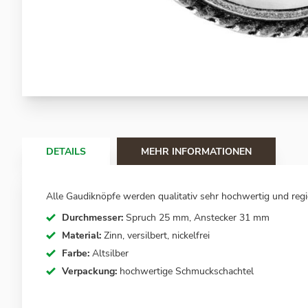
Zum
Anfang
der
Bildergalerie
springen
DETAILS
MEHR INFORMATIONEN
Alle Gaudiknöpfe werden qualitativ sehr hochwertig und regio
Durchmesser:
Spruch 25 mm, Anstecker 31 mm
Material:
Zinn, versilbert, nickelfrei
Farbe:
Altsilber
Verpackung:
hochwertige Schmuckschachtel