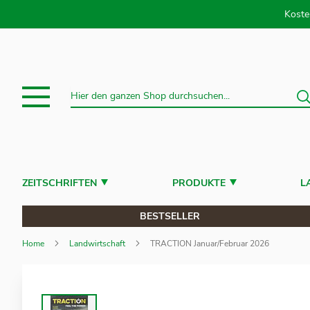
Direkt
Koste
S
Suche
ZEITSCHRIFTEN
PRODUKTE
L
BESTSELLER
Home
Landwirtschaft
TRACTION Januar/Februar 2026
Zum
Ende