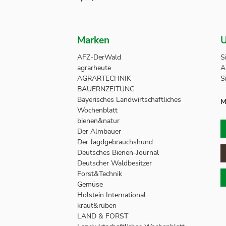
Marken
U
AFZ-DerWald
S
agrarheute
A
AGRARTECHNIK
S
BAUERNZEITUNG
Bayerisches Landwirtschaftliches
M
Wochenblatt
bienen&natur
Der Almbauer
Der Jagdgebrauchshund
Deutsches Bienen-Journal
Deutscher Waldbesitzer
Forst&Technik
Gemüse
Holstein International
kraut&rüben
LAND & FORST