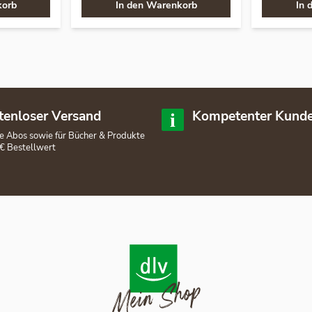
korb
In den Warenkorb
In 
tenloser Versand
Kompetenter Kunde
lle Abos sowie für Bücher & Produkte
€ Bestellwert