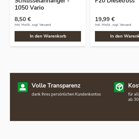
Schlüsselanhänger -
F20 Dieselross
1050 Vario
8,50 €
19,99 €
Inkl. MwSt., zzgl.
Versand
Inkl. MwSt., zzgl.
Versand
In den Warenkorb
In den Waren
Volle Transparenz
Kos
dank Ihres persönlichen Kundenkontos
für a
ab 30