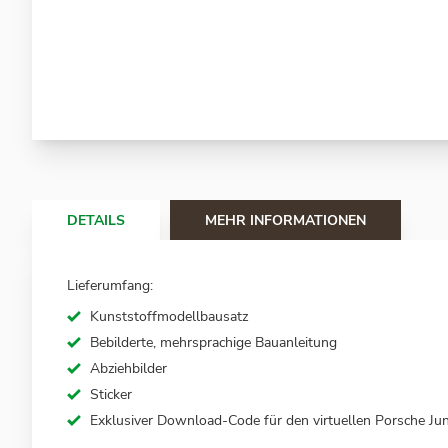
Zum
Anfang
der
Bildergalerie
springen
DETAILS
MEHR INFORMATIONEN
Lieferumfang:
Kunststoffmodellbausatz
Bebilderte, mehrsprachige Bauanleitung
Abziehbilder
Sticker
Exklusiver Download-Code für den virtuellen Porsche Jun