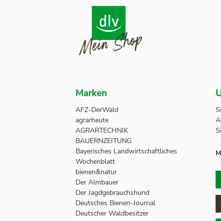
Marken
U
AFZ-DerWald
S
agrarheute
A
AGRARTECHNIK
S
BAUERNZEITUNG
Bayerisches Landwirtschaftliches
M
Wochenblatt
bienen&natur
Der Almbauer
Der Jagdgebrauchshund
Deutsches Bienen-Journal
Deutscher Waldbesitzer