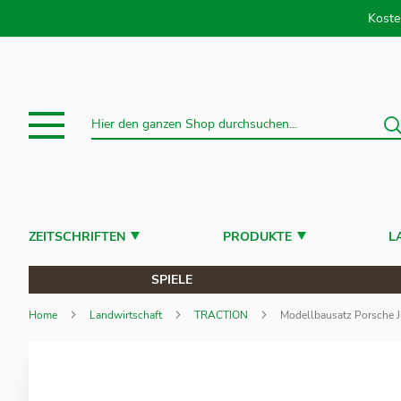
Direkt
Koste
S
Suche
ZEITSCHRIFTEN
PRODUKTE
L
SPIELE
Home
Landwirtschaft
TRACTION
Modellbausatz Porsche J
Zum
Ende