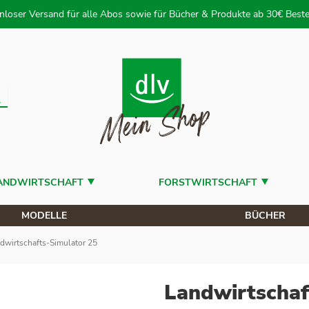
 zum Inhalt
nloser Versand für alle Abos sowie für Bücher & Produkte ab 30€ Beste
uche
ANDWIRTSCHAFT
FORSTWIRTSCHAFT
MODELLE
BÜCHER
dwirtschafts-Simulator 25
Landwirtschaf