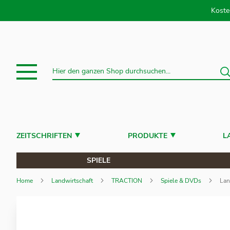
Direkt
Koste
S
Suche
ZEITSCHRIFTEN
PRODUKTE
L
SPIELE
Home
Landwirtschaft
TRACTION
Spiele & DVDs
Lan
Zum
Ende