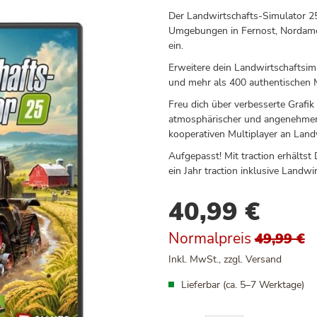
Der Landwirtschafts-Simulator 25
Umgebungen in Fernost, Nordameri
ein.
Erweitere dein Landwirtschaftsim
und mehr als 400 authentischen 
Freu dich über verbesserte Grafik
atmosphärischer und angenehmer ge
kooperativen Multiplayer an Landw
Aufgepasst! Mit traction erhälts
ein Jahr traction inklusive Landwi
40,99 €
Sonderangebot
Normalpreis
49,99 €
Inkl. MwSt., zzgl.
Versand
Lieferbar (ca. 5–7 Werktage)