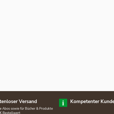
tenloser Versand
Kompetenter Kunde
lle Abos sowie für Bücher & Produkte
€ Bestellwert