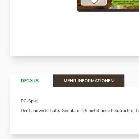
Zum
Anfang
der
Bildergalerie
springen
DETAILS
MEHR INFORMATIONEN
PC-Spiel
Der Landwirtschafts-Simulator 25 bietet neue Feldfrüchte, T