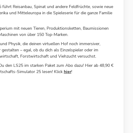
 führt Reisanbau, Spinat und andere Feldfrüchte, sowie neue
ka und Mitteleuropa in die Spieleserie für die ganze Familie
perium mit neuen Tieren, Produktionsketten, Baumissionen
Maschinen von über 150 Top-Marken.
 und Physik, die deinen virtuellen Hof noch immersiver,
stalten – egal, ob du dich als Einzelspieler oder im
irtschaft, Forstwirtschaft und Viehzucht versuchst.
t Du den LS25 im starken Paket zum Abo dazu! Hier ab 48,90 €
rtschafts-Simulator 25 lesen! Klick
hier
!