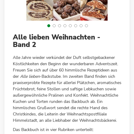
Zum
Alle lieben Weihnachten -
Anfang
Band 2
der
Bildergalerie
Alle Jahre wieder verkündet der Duft selbstgebackener
springen
Köstlichkeiten den Beginn der wunderbaren Adventszeit.
Freuen Sie sich auf über 60 himmlische Rezeptideen aus
der
Alle lieben
-Backstube. Im zweiten Band finden sich
praxiserprobte Rezepte für allerlei Plätzchen, aromatisches
Früchtebrot, feine Stollen und saftige Lebkuchen sowie
außergewöhnliche Pralinen und Konfekt. Weihnachtliche
Kuchen und Torten runden das Backbuch ab. Ein
himmlisches Grußwort sendet die rechte Hand des
Christkindes, die Leiterin der Weihnachtspostfiliale
Himmelstadt, an alle Liebhaber der Weihnachtsbäckerei.
Das Backbuch ist in vier Rubriken unterteilt: