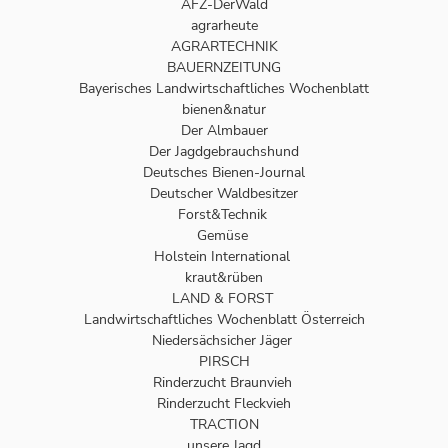
AFZ-DerWald
agrarheute
AGRARTECHNIK
BAUERNZEITUNG
Bayerisches Landwirtschaftliches Wochenblatt
bienen&natur
Der Almbauer
Der Jagdgebrauchshund
Deutsches Bienen-Journal
Deutscher Waldbesitzer
Forst&Technik
Gemüse
Holstein International
kraut&rüben
LAND & FORST
Landwirtschaftliches Wochenblatt Österreich
Niedersächsicher Jäger
PIRSCH
Rinderzucht Braunvieh
Rinderzucht Fleckvieh
TRACTION
unsere Jagd