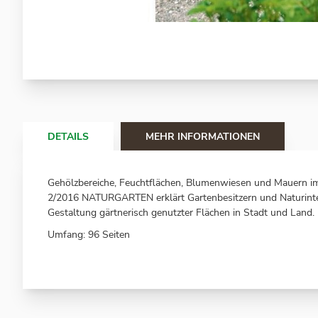
Zum
Anfang
der
Bildergalerie
springen
DETAILS
MEHR INFORMATIONEN
Gehölzbereiche, Feuchtflächen, Blumenwiesen und Mauern i
2/2016 NATURGARTEN erklärt Gartenbesitzern und Naturinte
Gestaltung gärtnerisch genutzter Flächen in Stadt und Land.
Umfang: 96 Seiten