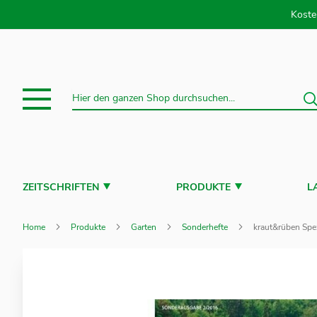
Direkt
Koste
S
Suche
ZEITSCHRIFTEN
PRODUKTE
L
Home
Produkte
Garten
Sonderhefte
kraut&rüben Spez
Zum
Ende
der