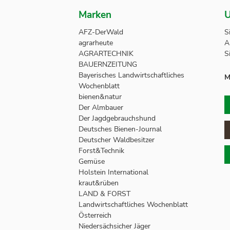
Marken
U
AFZ-DerWald
S
agrarheute
A
AGRARTECHNIK
S
BAUERNZEITUNG
Bayerisches Landwirtschaftliches
M
Wochenblatt
bienen&natur
Der Almbauer
Der Jagdgebrauchshund
Deutsches Bienen-Journal
Deutscher Waldbesitzer
Forst&Technik
Gemüse
Holstein International
kraut&rüben
LAND & FORST
Landwirtschaftliches Wochenblatt
Österreich
Niedersächsicher Jäger