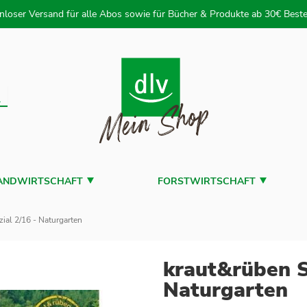
 zum Inhalt
nloser Versand für alle Abos sowie für Bücher & Produkte ab 30€ Beste
uche
ANDWIRTSCHAFT
FORSTWIRTSCHAFT
ial 2/16 - Naturgarten
kraut&rüben S
Naturgarten