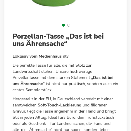
Zum
Porzellan-Tasse „Das ist bei
Anfang
uns Ährensache“
der
Bildergalerie
Exklusiv vom Medienhaus dlv
springen
Die perfekte Tasse für alle, die mit Stolz zur
Landwirtschaft stehen: Unsere hochwertige
Porzellantasse mit dem starken Statement
„Das ist bei
uns Ährensache“
ist nicht nur praktisch, sondern auch ein
echtes Sammlerstück.
Hergestellt in der EU, in Deutschland veredelt mit einer
samtweichen
Soft-Touch-Lackierung
und filigraner
Gravur
, liegt die Tasse angenehm in der Hand und bringt
Stil in jeden Alltag. Ideal fürs Büro, den Frühstückstisch
oder als Geschenk – für Landmenschen, dlv-Fans und
alle, die „Ährensache“ nicht nur sagen, sondern leben.