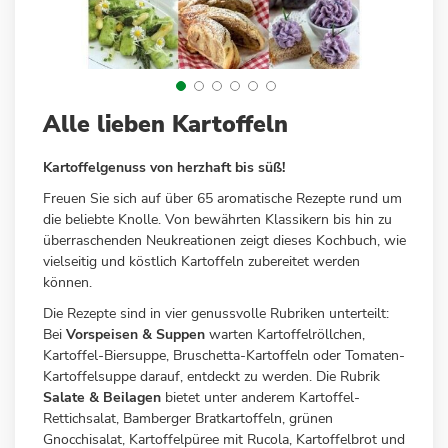
Zum
Alle lieben Kartoffeln
Anfang
der
Kartoffelgenuss von herzhaft bis süß!
Bildergalerie
springen
Freuen Sie sich auf über 65 aromatische Rezepte rund um
die beliebte Knolle. Von bewährten Klassikern bis hin zu
überraschenden Neukreationen zeigt dieses Kochbuch, wie
vielseitig und köstlich Kartoffeln zubereitet werden
können.
Die Rezepte sind in vier genussvolle Rubriken unterteilt:
Bei
Vorspeisen & Suppen
warten Kartoffelröllchen,
Kartoffel-Biersuppe, Bruschetta-Kartoffeln oder Tomaten-
Kartoffelsuppe darauf, entdeckt zu werden. Die Rubrik
Salate & Beilagen
bietet unter anderem Kartoffel-
Rettichsalat, Bamberger Bratkartoffeln, grünen
Gnocchisalat, Kartoffelpüree mit Rucola, Kartoffelbrot und