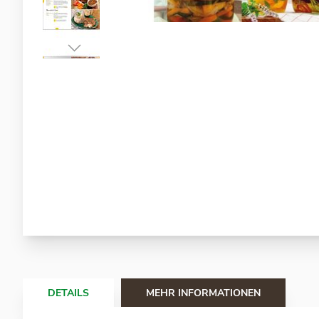
Zum
Anfang
der
Bildergalerie
springen
DETAILS
MEHR INFORMATIONEN