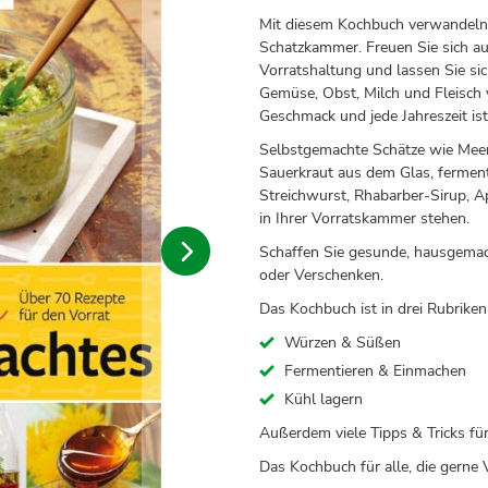
Mit diesem Kochbuch verwandeln
Schatzkammer. Freuen Sie sich a
Vorratshaltung und lassen Sie si
Gemüse, Obst, Milch und Fleisch v
Geschmack und jede Jahreszeit is
Selbstgemachte Schätze wie Meer
Sauerkraut aus dem Glas, ferment
Streichwurst, Rhabarber-Sirup, A
in Ihrer Vorratskammer stehen.
Schaffen Sie gesunde, hausgemach
oder Verschenken.
Das Kochbuch ist in drei Rubriken 
Würzen & Süßen
Fermentieren & Einmachen
Kühl lagern
Außerdem viele Tipps & Tricks fü
Das Kochbuch für alle, die gerne 