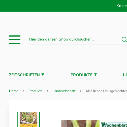
Direkt
Koste
S
Suche
ZEITSCHRIFTEN
PRODUKTE
L
Home
Produkte
Landwirtschaft
Alle lieben Hausgemachte
Zum
Ende
der