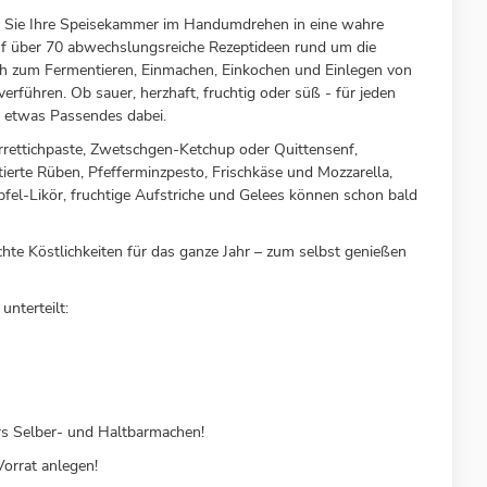
 Sie Ihre Speisekammer im Handumdrehen in eine wahre
uf über 70 abwechslungsreiche Rezeptideen rund um die
ch zum Fermentieren, Einmachen, Einkochen und Einlegen von
erführen. Ob sauer, herzhaft, fruchtig oder süß - für jeden
t etwas Passendes dabei.
rettichpaste, Zwetschgen-Ketchup oder Quittensenf,
ierte Rüben, Pfefferminzpesto, Frischkäse und Mozzarella,
pfel-Likör, fruchtige Aufstriche und Gelees können schon bald
te Köstlichkeiten für das ganze Jahr – zum selbst genießen
unterteilt:
rs Selber- und Haltbarmachen!
Vorrat anlegen!