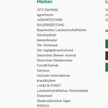
Marken
U
AFZ-DerWald
S
agrarheute
A
AGRARTECHNIK
S
BAUERNZEITUNG
Bayerisches Landwirtschaftliches
M
Wochenblatt
bienen&natur
Der Almbauer
Der Jagdgebrauchshund
Deutsches Bienen-Journal
Deutscher Waldbesitzer
Forst&Technik
Gemüse
Holstein International
kraut&rüben
LAND & FORST
Landwirtschaftliches Wochenblatt
Österreich
Niedersächsicher Jäger
PIRSCH