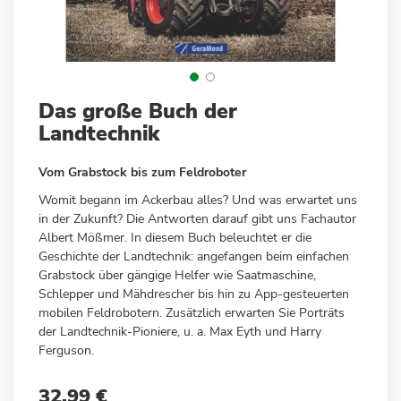
Zum
Das große Buch der
Anfang
Landtechnik
der
Bildergalerie
Vom Grabstock bis zum Feldroboter
springen
Womit begann im Ackerbau alles? Und was erwartet uns
in der Zukunft? Die Antworten darauf gibt uns Fachautor
Albert Mößmer. In diesem Buch beleuchtet er die
Geschichte der Landtechnik: angefangen beim einfachen
Grabstock über gängige Helfer wie Saatmaschine,
Schlepper und Mähdrescher bis hin zu App-gesteuerten
mobilen Feldrobotern. Zusätzlich erwarten Sie Porträts
der Landtechnik-Pioniere, u. a. Max Eyth und Harry
Ferguson.
32,99 €