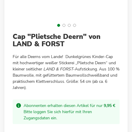
Zum
Cap "Plietsche Deern" von
Anfang
LAND & FORST
der
Bildergalerie
Für alle Deerns vom Lande! Dunkelgrünes Kinder-Cap
springen
mit hochwertiger weißer Stickerei „Plietsche Deern“ und
kleiner seitlicher
LAND & FORST
-Aufstickung. Aus 100 %
Baumwolle, mit gefüttertem Baumwollschweißband und
praktischem Klettverschluss. Größe: 54 cm (ab ca. 6
Jahren).
Abonnenten erhalten diesen Artikel für nur
9,95 €
Bitte loggen Sie sich hierfür mit Ihren
Zugangsdaten ein.