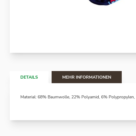
Zum
Anfang
der
Bildergalerie
springen
DETAILS
MEHR INFORMATIONEN
Material: 68% Baumwolle, 22% Polyamid, 6% Polypropylen,