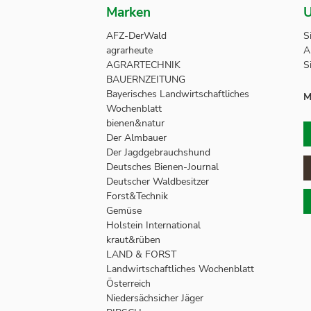
Marken
U
AFZ-DerWald
S
agrarheute
A
AGRARTECHNIK
S
BAUERNZEITUNG
Bayerisches Landwirtschaftliches
M
Wochenblatt
bienen&natur
Der Almbauer
Der Jagdgebrauchshund
Deutsches Bienen-Journal
Deutscher Waldbesitzer
Forst&Technik
Gemüse
Holstein International
kraut&rüben
LAND & FORST
Landwirtschaftliches Wochenblatt
Österreich
Niedersächsicher Jäger