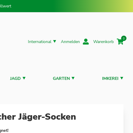
llwert
0
International
Anmelden
Warenkorb
JAGD
GARTEN
IMKEREI
cher Jäger-Socken
gnet!