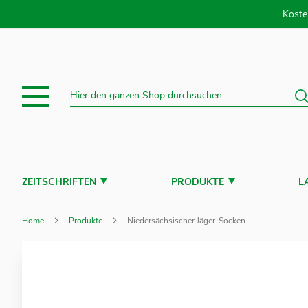
Direkt
Koste
S
Suche
ZEITSCHRIFTEN
PRODUKTE
L
Home
Produkte
Niedersächsischer Jäger-Socken
Zum
Ende
der