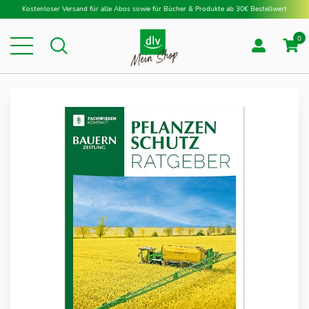
Direkt zum Inhalt
Kostenloser Versand für alle Abos sowie für Bücher & Produkte ab 30€ Bestellwert
0
Suche
Suche
Zum
Ende
der
Bildergalerie
springen