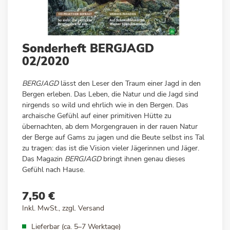
Zum
Sonderheft BERGJAGD
Anfang
02/2020
der
Bildergalerie
BERGJAGD
lässt den Leser den Traum einer Jagd in den
springen
Bergen erleben. Das Leben, die Natur und die Jagd sind
nirgends so wild und ehrlich wie in den Bergen. Das
archaische Gefühl auf einer primitiven Hütte zu
übernachten, ab dem Morgengrauen in der rauen Natur
der Berge auf Gams zu jagen und die Beute selbst ins Tal
zu tragen: das ist die Vision vieler Jägerinnen und Jäger.
Das Magazin
BERGJAGD
bringt ihnen genau dieses
Gefühl nach Hause.
7,50 €
Inkl. MwSt., zzgl.
Versand
Lieferbar (ca. 5–7 Werktage)