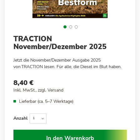
Zum
TRACTION
Anfang
November/Dezember 2025
der
Bildergalerie
Jetzt
die
Novembe
r/
Dezember
Ausgabe 2025
springen
von
TRACTION
lesen
.
Für alle, die Diesel im Blut haben.
8,40 €
Inkl. MwSt., zzgl.
Versand
Lieferbar (ca. 5–7 Werktage)
Anzahl
In den Warenkorb