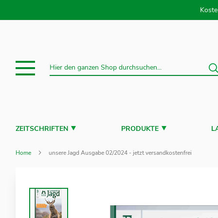
Direkt
Koste
S
Suche
ZEITSCHRIFTEN
PRODUKTE
L
Home
unsere Jagd Ausgabe 02/2024 - jetzt versandkostenfrei
Zum
Ende
der
Bildergalerie