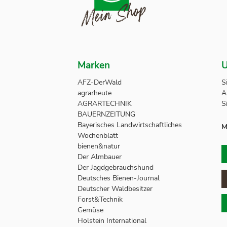
Marken
U
AFZ-DerWald
S
agrarheute
A
AGRARTECHNIK
S
BAUERNZEITUNG
Bayerisches Landwirtschaftliches
M
Wochenblatt
bienen&natur
Der Almbauer
Der Jagdgebrauchshund
Deutsches Bienen-Journal
Deutscher Waldbesitzer
Forst&Technik
Gemüse
Holstein International