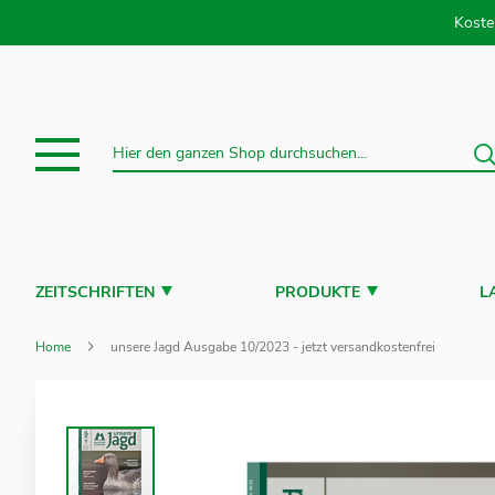
Direkt
Koste
S
Suche
ZEITSCHRIFTEN
PRODUKTE
L
Home
unsere Jagd Ausgabe 10/2023 - jetzt versandkostenfrei
Zum
Ende
der
Bildergalerie