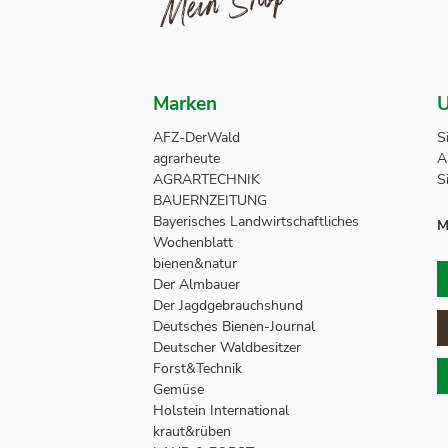
Marken
U
AFZ-DerWald
S
agrarheute
A
AGRARTECHNIK
S
BAUERNZEITUNG
Bayerisches Landwirtschaftliches
M
Wochenblatt
bienen&natur
Der Almbauer
Der Jagdgebrauchshund
Deutsches Bienen-Journal
Deutscher Waldbesitzer
Forst&Technik
Gemüse
Holstein International
kraut&rüben