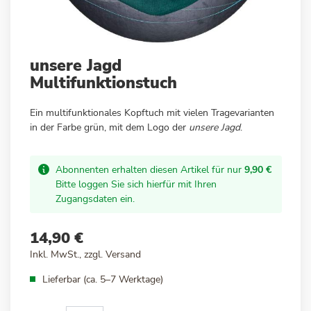
Zum
unsere Jagd
Anfang
Multifunktionstuch
der
Bildergalerie
Ein multifunktionales Kopftuch mit vielen Tragevarianten
springen
in der Farbe grün, mit dem Logo der
unsere
Jagd
.
Abonnenten erhalten diesen Artikel für nur
9,90 €
Bitte loggen Sie sich hierfür mit Ihren
Zugangsdaten ein.
14,90 €
Inkl. MwSt., zzgl.
Versand
Lieferbar (ca. 5–7 Werktage)