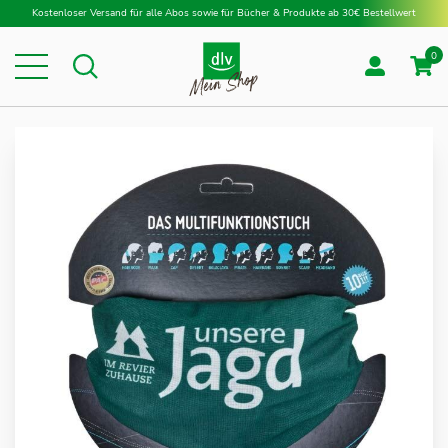
Direkt zum Inhalt
Kostenloser Versand für alle Abos sowie für Bücher & Produkte ab 30€ Bestellwert
0
Suche
Suche
Zum
Ende
der
Bildergalerie
springen