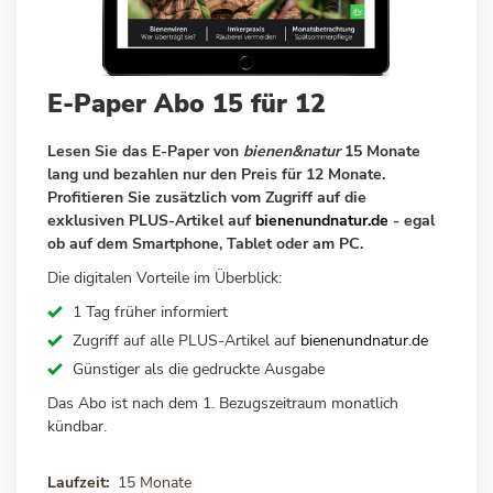
Zum
E-Paper Abo 15 für 12
Anfang
der
Lesen Sie das E-Paper von
bienen&natur
15 Monate
Bildergalerie
lang und bezahlen nur den Preis für 12 Monate.
springen
Profitieren Sie zusätzlich vom Zugriff auf die
exklusiven PLUS-Artikel auf
bienenundnatur.de
- egal
ob auf dem Smartphone, Tablet oder am PC.
Die digitalen Vorteile im Überblick:
1 Tag früher informiert
Zugriff auf alle PLUS-Artikel auf
bienenundnatur.de
Günstiger als die gedruckte Ausgabe
Das Abo ist nach dem 1. Bezugszeitraum monatlich
kündbar.
Laufzeit
15 Monate