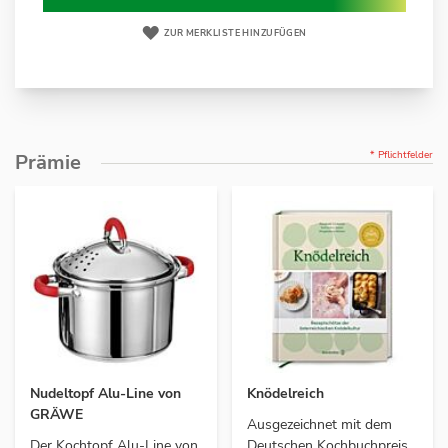
ZUR MERKLISTE HINZUFÜGEN
* Pflichtfelder
Prämie
Nudeltopf Alu-Line von
Knödelreich
GRÄWE
Ausgezeichnet mit dem
Der Kochtopf Alu-Line von
Deutschen Kochbuchpreis