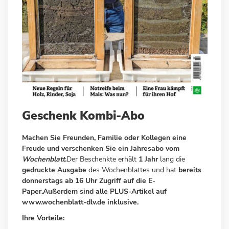
Zum
Geschenk Kombi-Abo
Anfang
der
Machen Sie Freunden, Familie oder Kollegen eine
Bildergalerie
Freude und verschenken Sie ein Jahresabo vom
springen
Wochenblatt.
Der Beschenkte erhält
1 Jahr
lang die
gedruckte Ausgabe
des Wochenblattes und hat
bereits
donnerstags ab 16 Uhr Zugriff auf die E-
Paper.Außerdem sind alle PLUS-Artikel auf
www.wochenblatt-dlv.de
inklusive.
Ihre Vorteile: